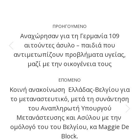
on
on
on
on
Facebook
X
LinkedIn
WhatsApp
Post
ΠΡΟΗΓΟΎΜΕΝΟ
navigation
Αναχώρησαν για τη Γερμανία 109
αιτούντες άσυλο – παιδιά που
Previous
αντιμετωπίζουν προβλήματα υγείας,
post:
μαζί με την οικογένεια τους
ΕΠΌΜΕΝΟ
Κοινή ανακοίνωση Ελλάδας-Βελγίου για
το μεταναστευτικό, μετά τη συνάντηση
του Αναπληρωτή Υπουργού
Next
Μετανάστευσης και Ασύλου με την
post:
ομόλογό του του Βελγίου, κα Maggie De
Block.