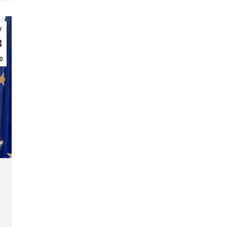
γ
3
0