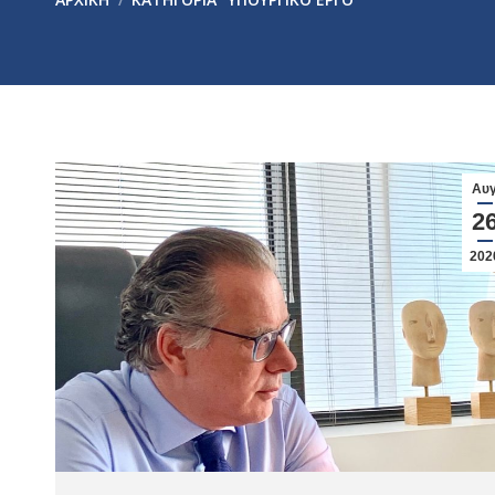
Αυ
2
202