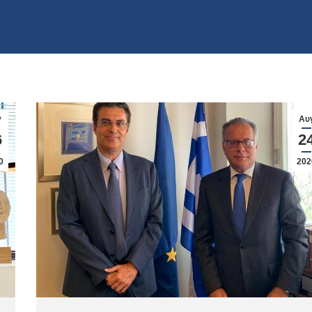
γ
Αυ
6
2
0
202