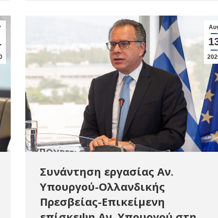
γ
Αυ
1
1
0
202
Συνάντηση εργασίας Αν.
Υπουργού-Ολλανδικής
Πρεσβείας-Επικείμενη
επίσκεψη Αν. Υπουργού στη