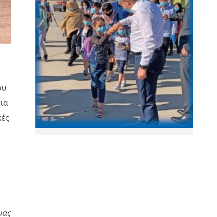
ου
δια
κές
μας