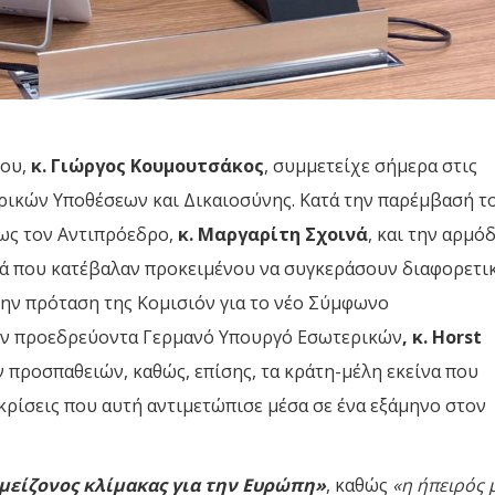
λου,
κ. Γιώργος Κουμουτσάκος
, συμμετείχε σήμερα στις
ικών Υποθέσεων και Δικαιοσύνης. Κατά την παρέμβασή τ
ως τον Αντιπρόεδρο,
κ. Μαργαρίτη Σχοινά
, και την αρμό
ειά που κατέβαλαν προκειμένου να συγκεράσουν διαφορετι
ην πρόταση της Κομισιόν για το νέο Σύμφωνο
τον προεδρεύοντα Γερμανό Υπουργό Εσωτερικών
, κ.
Horst
ν προσπαθειών, καθώς, επίσης, τα κράτη-μέλη εκείνα που
 κρίσεις που αυτή αντιμετώπισε μέσα σε ένα εξάμηνο στον
μείζονος κλίμακας για την Ευρώπη»
, καθώς
«η ήπειρός 