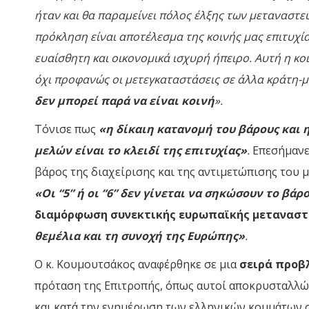
ήταν και θα παραμείνει πόλος έλξης των μεταναστε
πρόκληση είναι αποτέλεσμα της κοινής μας επιτυχί
ευαίσθητη και οικονομικά ισχυρή ήπειρο. Αυτή η κοι
όχι προφανώς οι μετεγκαταστάσεις σε άλλα κράτη-
δεν μπορεί παρά να είναι κοινή
».
Τόνισε πως
«η δίκαιη κατανομή του βάρους και
μελών είναι το κλειδί της επιτυχίας»
.
Επεσήμανε 
βάρος της διαχείρισης και της αντιμετώπισης του 
«Οι “5” ή οι “6” δεν γίνεται να σηκώσουν το βάρ
διαμόρφωση συνεκτικής ευρωπαϊκής μεταναστ
θεμέλια και τη συνοχή της Ευρώπης»
.
Ο κ. Κουμουτσάκος αναφέρθηκε σε μια
σειρά προβ
πρόταση της Επιτροπής, όπως αυτoί αποκρυσταλλώθ
και κατά την ενημέρωση των ελληνικών κομμάτων