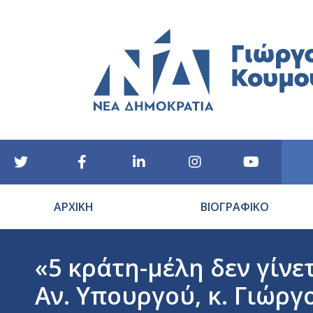
ΑΡΧΙΚΗ
ΒΙΟΓΡΑΦΙΚΟ
«5 κράτη-μέλη δεν γίνε
Αν. Υπουργού, κ. Γιώρ