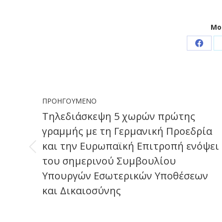
Μο
Share
on
Faceb
Post
ΠΡΟΗΓΟΎΜΕΝΟ
navigation
Τηλεδιάσκεψη 5 χωρών πρώτης
γραμμής με τη Γερμανική Προεδρία
και την Ευρωπαϊκή Επιτροπή ενόψει
Previous
του σημερινού Συμβουλίου
post:
Υπουργών Εσωτερικών Υποθέσεων
και Δικαιοσύνης