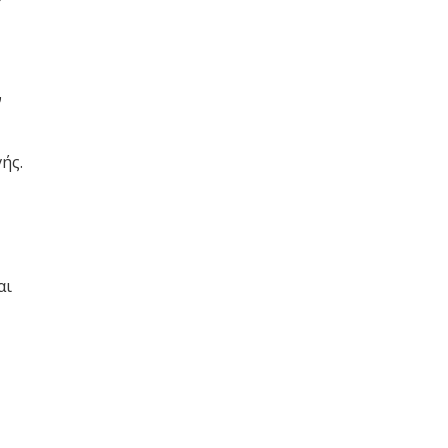
ν
ής.
αι