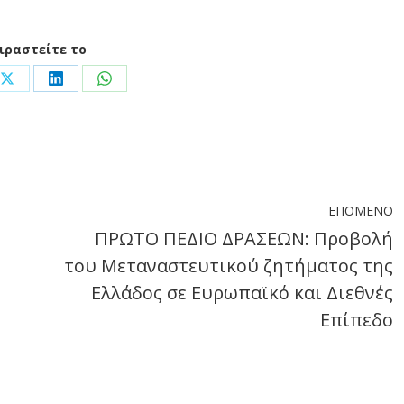
ιραστείτε το
Share
Share
Share
on
on
on
ook
X
LinkedIn
WhatsApp
ΕΠΌΜΕΝΟ
ΠΡΩΤΟ ΠΕΔΙΟ ΔΡΑΣΕΩΝ: Προβολή
του Μεταναστευτικού ζητήματος της
Next
Ελλάδος σε Ευρωπαϊκό και Διεθνές
post:
Επίπεδο