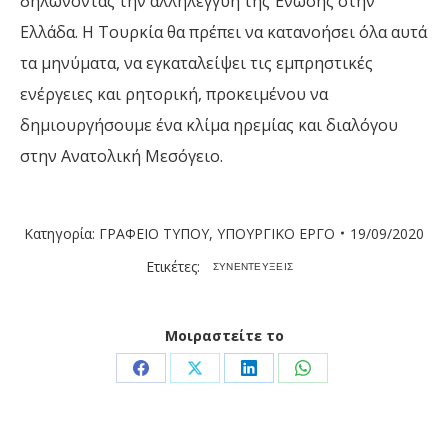
δηλώνοντας την αλληλεγγύη της Ένωσης στην
Ελλάδα. Η Τουρκία θα πρέπει να κατανοήσει όλα αυτά
τα μηνύματα, να εγκαταλείψει τις εμπρηστικές
ενέργειες και ρητορική, προκειμένου να
δημιουργήσουμε ένα κλίμα ηρεμίας και διαλόγου
στην Ανατολική Μεσόγειο.
Κατηγορία:
ΓΡΑΦΕΙΟ ΤΥΠΟΥ
,
ΥΠΟΥΡΓΙΚΟ ΕΡΓΟ
19/09/2020
Ετικέτες:
ΣΥΝΕΝΤΕΥΞΕΙΣ
Μοιραστείτε το
Share
Share
Share
Share
on
on
on
on
Facebook
X
LinkedIn
WhatsApp