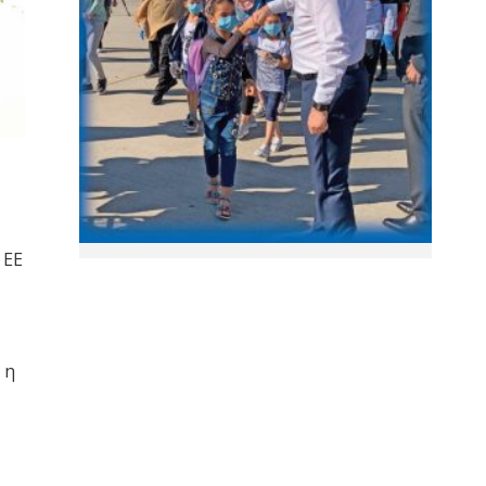
 ΕΕ
 η