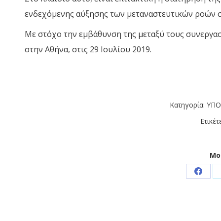
ενδεχόμενης αύξησης των μεταναστευτικών ροών σ
Με στόχο την εμβάθυνση της μεταξύ τους συνεργασ
στην Αθήνα, στις 29 Ιουλίου 2019.
Κατηγορία:
ΥΠΟ
Ετικέτ
Μο
Share
on
Faceb
Post