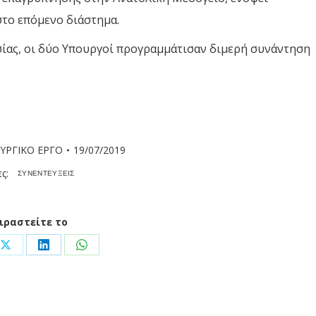
το επόμενο διάστημα.
ίας, οι δύο Υπουργοί προγραμμάτισαν διμερή συνάντηση
ΥΡΓΙΚΟ ΕΡΓΟ
19/07/2019
ες:
ΣΥΝΕΝΤΕΥΞΕΙΣ
ιραστείτε το
Share
Share
Share
on
on
on
ook
X
LinkedIn
WhatsApp