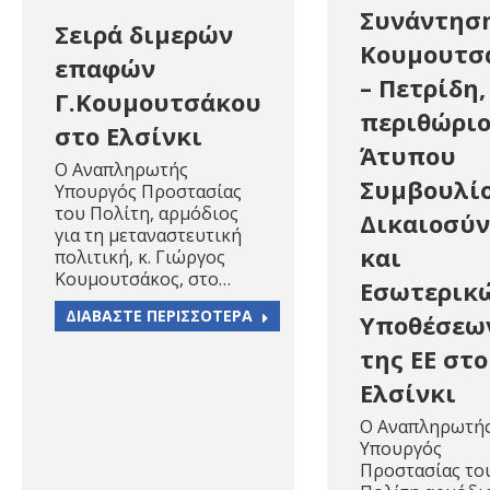
Συνάντησ
Σειρά διμερών
Κουμουτσ
επαφών
– Πετρίδη,
Γ.Κουμουτσάκου
περιθώριο
στο Ελσίνκι
Άτυπου
Ο Αναπληρωτής
Συμβουλί
Υπουργός Προστασίας
του Πολίτη, αρμόδιος
Δικαιοσύ
για τη μεταναστευτική
και
πολιτική, κ. Γιώργος
Κουμουτσάκος, στο…
Εσωτερικ
ΔΙΑΒΑΣΤΕ ΠΕΡΙΣΣΟΤΕΡΑ
Υποθέσεω
της ΕΕ στο
Ελσίνκι
Ο Αναπληρωτή
Υπουργός
Προστασίας το