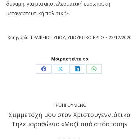
δύναμη, για μια αποτελεσματική ευρωπαϊκή
μεταναστευτική πολιτική».
Κατηγορία:
ΓΡΑΦΕΙΟ ΤΥΠΟΥ
,
ΥΠΟΥΡΓΙΚΟ ΕΡΓΟ
23/12/2020
Μοιραστείτε το
Share
Share
Share
Share
on
on
on
on
Facebook
X
LinkedIn
WhatsApp
Post
ΠΡΟΗΓΟΎΜΕΝΟ
navigation
Συμμετοχή μου στον Χριστουγεννιάτικο
Previous
Τηλεμαραθώνιο «Μαζί από απόσταση»
post: