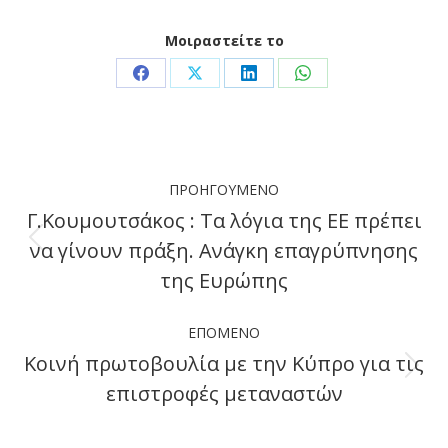
Μοιραστείτε το
Share
Share
Share
Share
on
on
on
on
Facebook
X
LinkedIn
WhatsApp
Post
ΠΡΟΗΓΟΎΜΕΝΟ
navigation
Γ.Κουμουτσάκος : Τα λόγια της ΕΕ πρέπει
να γίνουν πράξη. Aνάγκη επαγρύπνησης
Previous
της Ευρώπης
post:
ΕΠΌΜΕΝΟ
Κοινή πρωτοβουλία με την Κύπρο για τις
Next
επιστροφές μεταναστών
post: