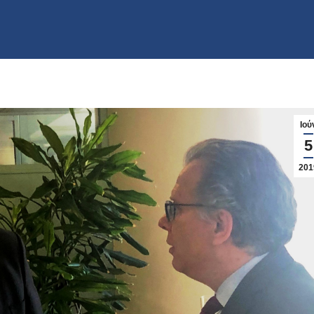
Ιού
5
201