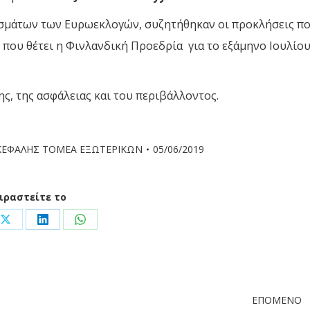
εσμάτων των Ευρωεκλογών, συζητήθηκαν οι προκλήσεις π
 που θέτει η Φινλανδική Προεδρία για το εξάμηνο Ιουλίου
ς, της ασφάλειας και του περιβάλλοντος.
ΚΕΦΑΛΗΣ ΤΟΜΕΑ ΕΞΩΤΕΡΙΚΩΝ
05/06/2019
ιραστείτε το
Share
Share
Share
on
on
on
ook
X
LinkedIn
WhatsApp
ΕΠΌΜΕΝΟ