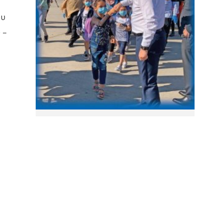
ου
 –