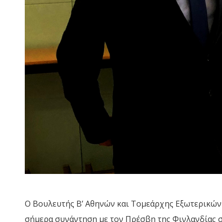
Ο Βουλευτής Β’ Αθηνών και Τομεάρχης Εξωτερικών
σήμερα συνάντηση με τον Πρέσβη της Φινλανδίας σ