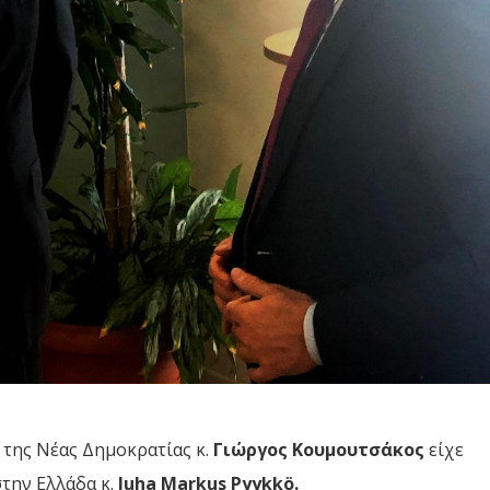
 της Νέας Δημοκρατίας κ.
Γιώργος Κουμουτσάκος
είχε
την Ελλάδα κ.
Juha Markus Pyykkö.