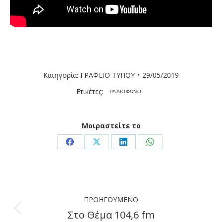
Κατηγορία:
ΓΡΑΦΕΙΟ ΤΥΠΟΥ
29/05/2019
Ετικέτες:
ΡΑΔΙΟΦΩΝΟ
Μοιραστείτε το
Share
Share
Share
Share
on
on
on
on
Facebook
X
LinkedIn
WhatsApp
Post
ΠΡΟΗΓΟΎΜΕΝΟ
navigation
Στο Θέμα 104,6 fm
Previous