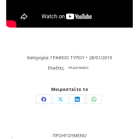
Κατηγορία:
ΓΡΑΦΕΙΟ ΤΥΠΟΥ
28/01/2019
Ετικέτες:
ΡΑΔΙΟΦΩΝΟ
Μοιραστείτε το
Share
Share
Share
Share
on
on
on
on
Facebook
X
LinkedIn
WhatsApp
Post
ΠΡΟΗΓΟΎΜΕΝΟ