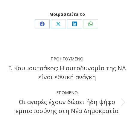
Μοιραστείτε το
Share
Share
Share
Share
on
on
on
on
Facebook
X
LinkedIn
WhatsApp
Post
ΠΡΟΗΓΟΎΜΕΝΟ
navigation
Γ. Κουμουτσάκος: Η αυτοδυναμία της ΝΔ
Previous
είναι εθνική ανάγκη
post:
ΕΠΌΜΕΝΟ
Οι αγορές έχουν δώσει ήδη ψήφο
Next
εμπιστοσύνης στη Νέα Δημοκρατία
post: