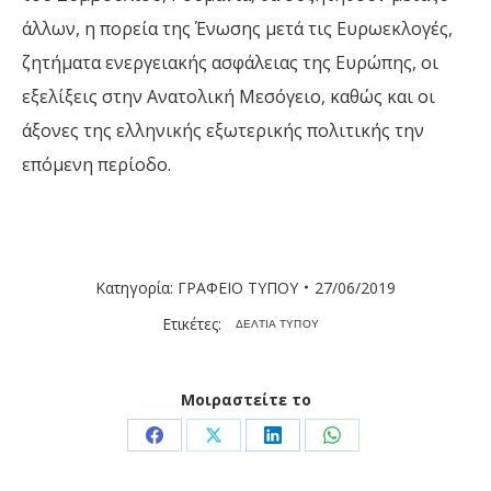
άλλων, η πορεία της Ένωσης μετά τις Ευρωεκλογές,
ζητήματα ενεργειακής ασφάλειας της Ευρώπης, οι
εξελίξεις στην Ανατολική Μεσόγειο, καθώς και οι
άξονες της ελληνικής εξωτερικής πολιτικής την
επόμενη περίοδο.
Κατηγορία:
ΓΡΑΦΕΙΟ ΤΥΠΟΥ
27/06/2019
Ετικέτες:
ΔΕΛΤΙΑ ΤΥΠΟΥ
Μοιραστείτε το
Share
Share
Share
Share
on
on
on
on