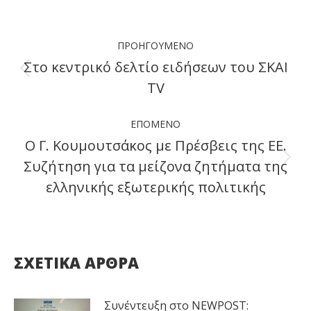
Facebook
X
LinkedIn
WhatsApp
Post
ΠΡΟΗΓΟΎΜΕΝΟ
navigation
Στο κεντρικό δελτίο ειδήσεων του ΣΚΑΙ
Previous
TV
post:
ΕΠΌΜΕΝΟ
Ο Γ. Κουμουτσάκος με Πρέσβεις της ΕΕ.
Συζήτηση για τα μείζονα ζητήματα της
Next
ελληνικής εξωτερικής πολιτικής
post:
ΣΧΕΤΙΚΑ ΑΡΘΡΑ
Συνέντευξη στο NEWPOST: