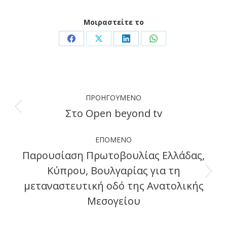
Μοιραστείτε το
Share
Share
Share
Share
on
on
on
on
Facebook
X
LinkedIn
WhatsApp
Post
ΠΡΟΗΓΟΎΜΕΝΟ
navigation
Στο Open beyond tv
Previous
post:
ΕΠΌΜΕΝΟ
Παρουσίαση Πρωτοβουλίας Ελλάδας,
Κύπρου, Βουλγαρίας για τη
Next
μεταναστευτική οδό της Ανατολικής
post:
Μεσογείου