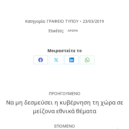
Κατηγορία:
ΓΡΑΦΕΙΟ ΤΥΠΟΥ
23/03/2019
Ετικέτες:
ΑΡΘΡΑ
Μοιραστείτε το
Share
Share
Share
Share
on
on
on
on
Facebook
X
LinkedIn
WhatsApp
Post
ΠΡΟΗΓΟΎΜΕΝΟ
navigation
Να μη δεσμεύσει η κυβέρνηση τη χώρα σε
Previous
μείζονα εθνικά θέματα
post:
ΕΠΌΜΕΝΟ