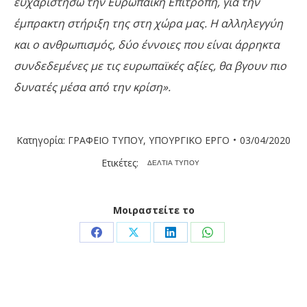
ευχαριστήσω την Ευρωπαϊκή Επιτροπή, για την
έμπρακτη στήριξη της στη χώρα μας. Η αλληλεγγύη
και ο ανθρωπισμός, δύο έννοιες που είναι άρρηκτα
συνδεδεμένες με τις ευρωπαϊκές αξίες, θα βγουν πιο
δυνατές μέσα από την κρίση».
Κατηγορία:
ΓΡΑΦΕΙΟ ΤΥΠΟΥ
,
ΥΠΟΥΡΓΙΚΟ ΕΡΓΟ
03/04/2020
Ετικέτες:
ΔΕΛΤΙΑ ΤΥΠΟΥ
Μοιραστείτε το
Share
Share
Share
Share
on
on
on
on
Facebook
X
LinkedIn
WhatsApp
Post