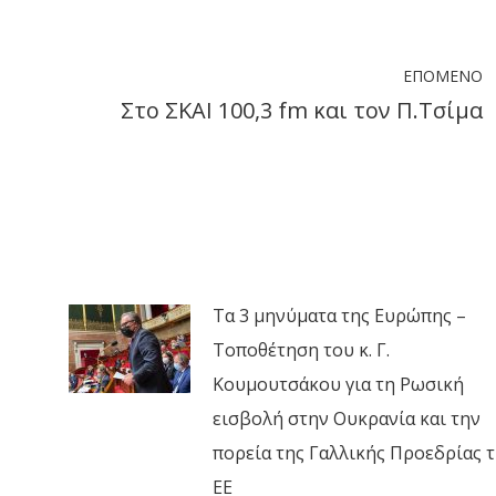
ook
X
LinkedIn
WhatsApp
ΕΠΌΜΕΝΟ
Στο ΣΚΑΙ 100,3 fm και τον Π.Τσίμα
Next
post:
Τα 3 μηνύματα της Ευρώπης –
Τοποθέτηση του κ. Γ.
Κουμουτσάκου για τη Ρωσική
εισβολή στην Ουκρανία και την
πορεία της Γαλλικής Προεδρίας τ
ΕΕ