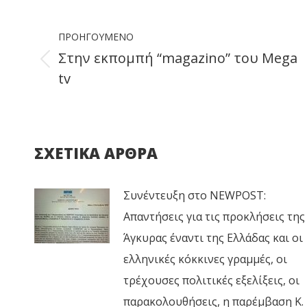
Faceb
Post
ΠΡΟΗΓΟΎΜΕΝΟ
navigation
Στην εκπομπή “magazino” του Mega
Previous
tv
post:
ΣΧΕΤΙΚΑ ΑΡΘΡΑ
Συνέντευξη στο NEWPOST:
Απαντήσεις για τις προκλήσεις της
Άγκυρας έναντι της Ελλάδας και οι
ελληνικές κόκκινες γραμμές, οι
τρέχουσες πολιτικές εξελίξεις, οι
παρακολουθήσεις, η παρέμβαση Κ.