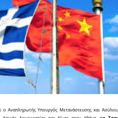
χε ο Αναπληρωτής Υπουργός Μετανάστευσης και Ασύλου
ς Λαϊκής Δημοκρατίας της Κίνας στην Αθήνα,
κα Τσα