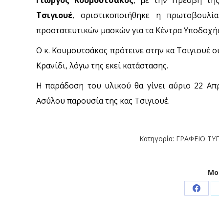
Τσιγιουέ
, οριστικοποιήθηκε η πρωτοβουλί
προστατευτικών μασκών για τα Κέντρα Υποδοχής
Ο κ. Κουμουτσάκος πρότεινε στην κα Τσιγιουέ οι
Κρανίδι, λόγω της εκεί κατάστασης.
Η παράδοση του υλικού θα γίνει αύριο 22 Απρ
Ασύλου παρουσία της κας Τσιγιουέ.
Κατηγορία:
ΓΡΑΦΕΙΟ ΤΥ
Μο
Share
on