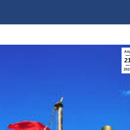
Απ
2
202