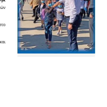
κών
στο
και