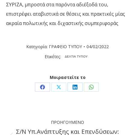
ΣΥΡΙΖΑ, μπροστά στα παρόντα αδιέξοδά του,
επιστρέφει αταβιστικά σε θέσεις και πρακτικές μίας
ακραία πολωτικής και διχαστικής συμπεριφοράς
Κατηγορία:
ΓΡΑΦΕΙΟ ΤΥΠΟΥ
04/02/2022
Ετικέτες:
ΔΕΛΤΙΑ ΤΥΠΟΥ
Μοιραστείτε το
Share
Share
Share
Share
on
on
on
on
Facebook
X
LinkedIn
WhatsApp
Post
ΠΡΟΗΓΟΎΜΕΝΟ
navigation
Σ/Ν Υπ.Ανάπτυξης και Επενδύσεων: