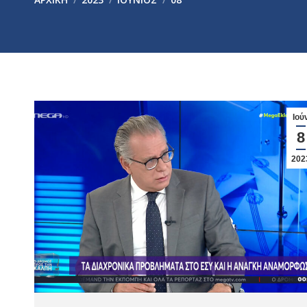
Ιού
8
202