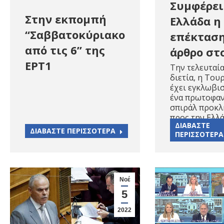
Συμφέρει
Στην εκπομπή
Ελλάδα η
“Σαββατοκύριακο
επέκταση
από τις 6” της
άρθρο στ
ΕΡΤ1
Την τελευταί
διετία, η Του
έχει εγκλωβισ
ένα πρωτοφαν
σπιράλ προκ
προς την Ελλ
ΔΙΑΒΑΣΤΕ
ΔΙΑΒΑΣΤΕ ΠΕΡΙΣΣΟΤΕΡΑ
ΠΕΡΙΣΣΟΤΕΡΑ
Νοέ
5
2022