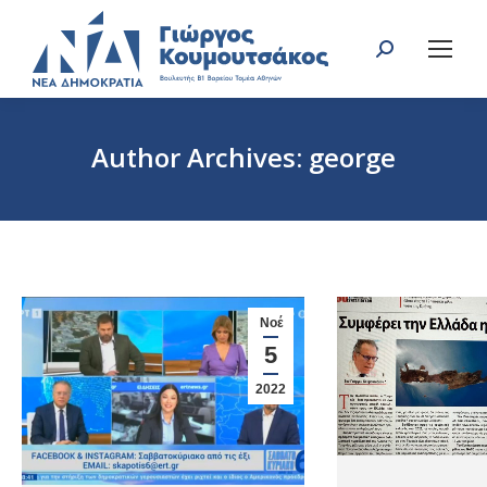
Search:
Author Archives:
george
You are here:
Νοέ
5
2022