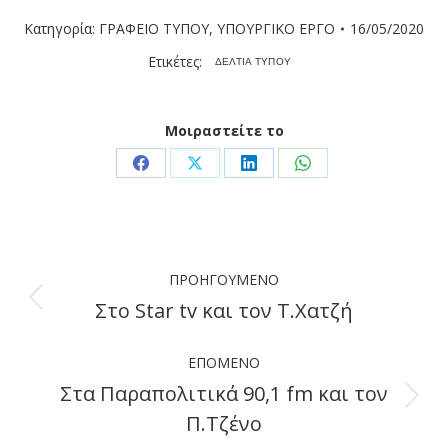
Κατηγορία:
ΓΡΑΦΕΙΟ ΤΥΠΟΥ
,
ΥΠΟΥΡΓΙΚΟ ΕΡΓΟ
16/05/2020
Ετικέτες:
ΔΕΛΤΙΑ ΤΥΠΟΥ
Μοιραστείτε το
Share
Share
Share
Share
on
on
on
on
Facebook
X
LinkedIn
WhatsApp
Post
ΠΡΟΗΓΟΎΜΕΝΟ
navigation
Στο Star tv και τον Τ.Χατζή
Previous
post:
ΕΠΌΜΕΝΟ
Στα Παραπολιτικά 90,1 fm και τον
Next
Π.Τζένο
post: