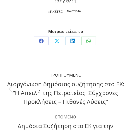
12/10/2011
Ετικέτες:
ΝΑΥΤΙΛΙΑ
Μοιραστείτε το
Share
Share
Share
Share
on
on
on
on
Facebook
X
LinkedIn
WhatsApp
Post
ΠΡΟΗΓΟΎΜΕΝΟ
navigation
Διοργάνωση δημόσιας συζήτησης στο ΕΚ:
“Η Απειλή της Πειρατείας: Σύγχρονες
Previous
Προκλήσεις – Πιθανές Λύσεις”
post:
ΕΠΌΜΕΝΟ
Δημόσια Συζήτηση στο ΕΚ για την