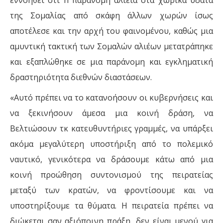
εννοηθεί ότι n παράνομη αλιεία στα χωρικά ύδατα
της Σομαλίας από σκάφη άλλων χωρών ίσως
αποτέλεσε και την αρχή του φαινομένου, καθώς µια
αμυντική τακτική των Σομαλών αλιέων μετατράπηκε
και εξαπλώθηκε σε µια παράνομη και εγκληματική
δραστηριότητα διεθνών διαστάσεων.
«Αυτό πρέπει να το κατανοήσουν οι κυβερνήσεις και
να ξεκινήσουν άμεσα µια κοινή δράση, να
Βελτιώσουν τκ κατευθυντήριες γραμμές, να υπάρξει
ακόμα μεγαλύτερη υποστήριξη από το πολεμικό
ναυτικό, γενικότερα να δράσουμε κάτω από µια
κοινή προώθηση συντονισμού της πειρατείας
μεταξύ των κρατών, να φροντίσουμε και να
υποστηρίξουμε τα θύματα. Η πειρατεία πρέπει να
διώκεται σαν αξιόποινη πράξη, δεν είναι μενού για