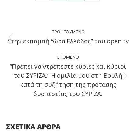
Share
Share
Share
Share
on
on
on
on
Facebook
X
LinkedIn
WhatsApp
Post
ΠΡΟΗΓΟΎΜΕΝΟ
navigation
Στην εκπομπή “ώρα Ελλάδος” του open tv
Previous
post:
ΕΠΌΜΕΝΟ
“Πρέπει να ντρέπεστε κυρίες και κύριοι
του ΣΥΡΙΖΑ.” Η ομιλία μου στη Βουλή
Next
κατά τη συζήτηση της πρότασης
post:
δυσπιστίας του ΣΥΡΙΖΑ.
ΣΧΕΤΙΚΑ ΑΡΘΡΑ