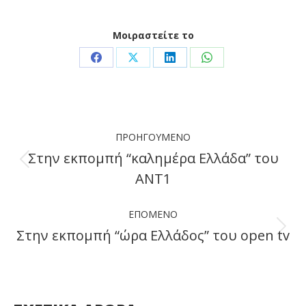
Μοιραστείτε το
Share
Share
Share
Share
on
on
on
on
Facebook
X
LinkedIn
WhatsApp
Post
ΠΡΟΗΓΟΎΜΕΝΟ
navigation
Στην εκπομπή “καλημέρα Ελλάδα” του
Previous
ΑΝΤ1
post:
ΕΠΌΜΕΝΟ
Στην εκπομπή “ώρα Ελλάδος” του open tv
Next
post: