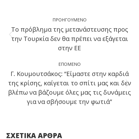
Facebook
X
LinkedIn
WhatsApp
Post
ΠΡΟΗΓΟΎΜΕΝΟ
navigation
Το πρόβλημα της μετανάστευσης προς
την Τουρκία δεν θα πρέπει να εξάγεται
Previous
στην ΕΕ
post:
ΕΠΌΜΕΝΟ
Γ. Κουμουτσάκος: “Είμαστε στην καρδιά
της κρίσης, καίγεται το σπίτι μας και δεν
Next
βλέπω να βάζουμε όλες μας τις δυνάμεις
post:
για να σβήσουμε την φωτιά”
ΣΧΕΤΙΚΑ ΑΡΘΡΑ