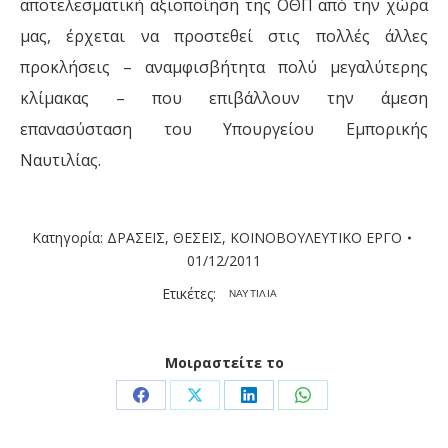
αποτελεσματική αξιοποίηση της ΟΘΠ από την χώρα
μας, έρχεται να προστεθεί στις πολλές άλλες
προκλήσεις – αναμφισβήτητα πολύ μεγαλύτερης
κλίμακας – που επιβάλλουν την άμεση
επανασύσταση του Υπουργείου Εμπορικής
Ναυτιλίας.
Κατηγορία:
ΔΡΑΣΕΙΣ
,
ΘΕΣΕΙΣ
,
ΚΟΙΝΟΒΟΥΛΕΥΤΙΚΟ ΕΡΓΟ
01/12/2011
Ετικέτες:
ΝΑΥΤΙΛΙΑ
Μοιραστείτε το
Share
Share
Share
Share
on
on
on
on