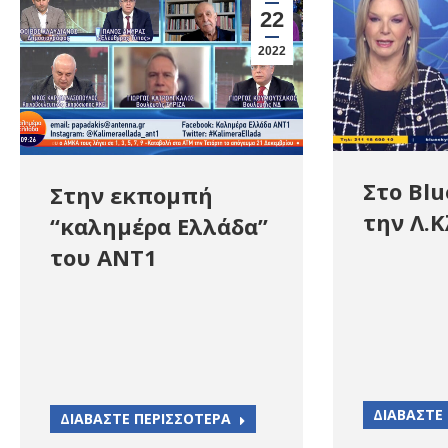
22
2022
Στο Blu
Στην εκπομπή
την Λ.
“καλημέρα Ελλάδα”
του ΑΝΤ1
ΔΙΑΒΑΣΤΕ
ΔΙΑΒΑΣΤΕ ΠΕΡΙΣΣΟΤΕΡΑ