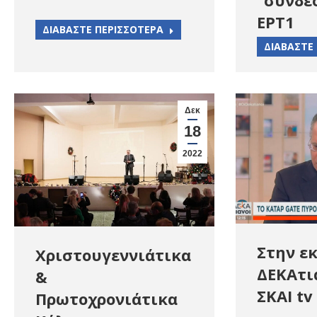
ΕΡΤ1
ΔΙΑΒΑΣΤΕ ΠΕΡΙΣΣΟΤΕΡΑ
ΔΙΑΒΑΣΤΕ
Δεκ
18
2022
Στην ε
Χριστουγεννιάτικα
ΔΕΚΑτι
&
ΣΚΑΙ tv
Πρωτοχρονιάτικα