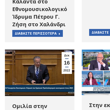
Κάλαντα στο
Εθνομουσικολογικό
Ίδρυμα Πέτρου Γ.
Ζήση στο Χαλάνδρι
ΔΙΑΒΑΣΤΕ
ΔΙΑΒΑΣΤΕ ΠΕΡΙΣΣΟΤΕΡΑ
Δεκ
16
2022
Στην ε
Ομιλία στην