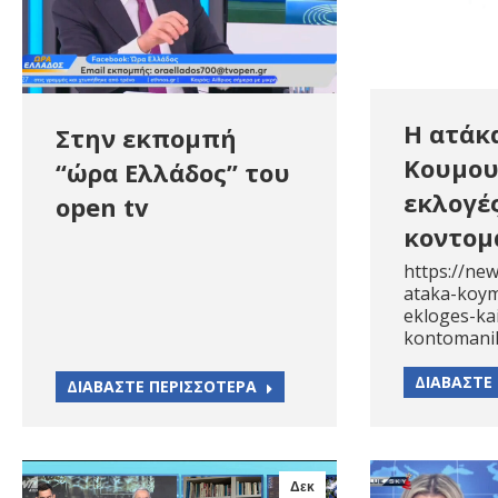
Η ατάκ
Στην εκπομπή
Κουμου
“ώρα Ελλάδος” του
εκλογέ
open tv
κοντομ
https://new
ataka-koym
ekloges-kai
kontomani
ΔΙΑΒΑΣΤΕ
ΔΙΑΒΑΣΤΕ ΠΕΡΙΣΣΟΤΕΡΑ
Δεκ