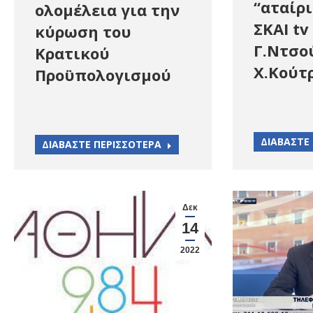
“αταίρι
ολομέλεια για την
ΣΚΑΙ tv
κύρωση του
Γ.Ντσο
Κρατικού
Χ.Κούτ
Προϋπολογισμού
ΔΙΑΒΑΣΤΕ
ΔΙΑΒΑΣΤΕ ΠΕΡΙΣΣΟΤΕΡΑ
Δεκ
14
2022