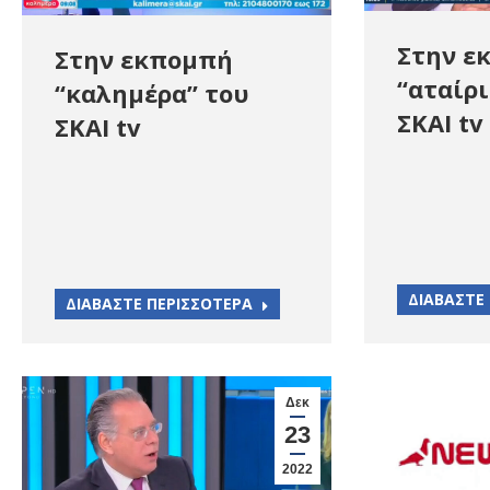
Στην ε
Στην εκπομπή
“αταίρι
“καλημέρα” του
ΣΚΑΙ tv
ΣΚΑΙ tv
ΔΙΑΒΑΣΤΕ
ΔΙΑΒΑΣΤΕ ΠΕΡΙΣΣΟΤΕΡΑ
Δεκ
23
2022