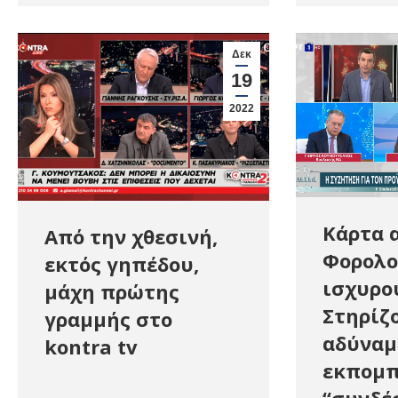
Δεκ
19
2022
Κάρτα 
Από την χθεσινή,
Φορολο
εκτός γηπέδου,
ισχυρο
μάχη πρώτης
Στηρίζ
γραμμής στο
αδύναμ
kontra tv
εκπομ
“συνδέ