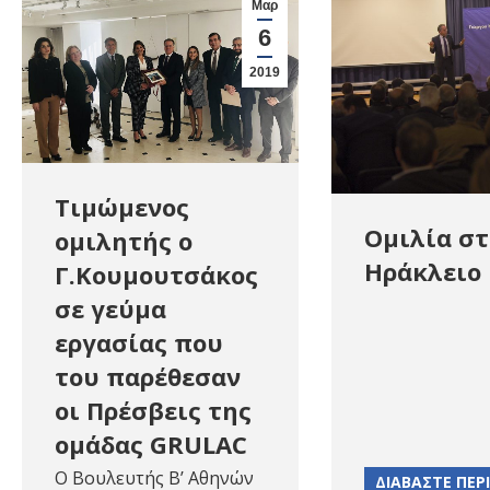
Μαρ
6
2019
Τιμώμενος
Ομιλία στ
ομιλητής ο
Ηράκλειο
Γ.Κουμουτσάκος
σε γεύμα
εργασίας που
του παρέθεσαν
οι Πρέσβεις της
ομάδας GRULAC
Ο Βουλευτής Β’ Αθηνών
ΔΙΑΒΑΣΤΕ ΠΕΡ