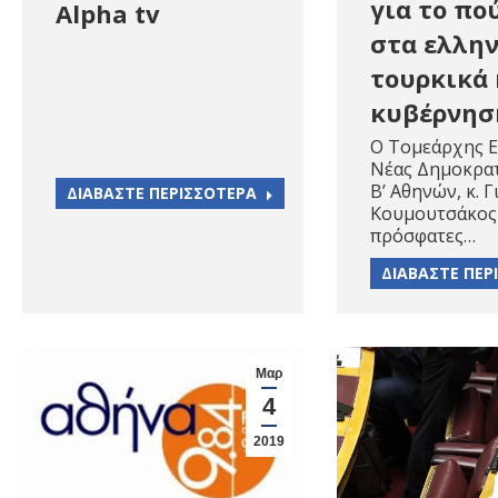
για το πο
Alpha tv
στα ελλην
τουρκικά 
κυβέρνησ
Ο Τομεάρχης Ε
Νέας Δημοκρατ
Β’ Αθηνών, κ. 
ΔΙΑΒΑΣΤΕ ΠΕΡΙΣΣΟΤΕΡΑ
Κουμουτσάκος 
πρόσφατες…
ΔΙΑΒΑΣΤΕ ΠΕΡ
Μαρ
4
2019