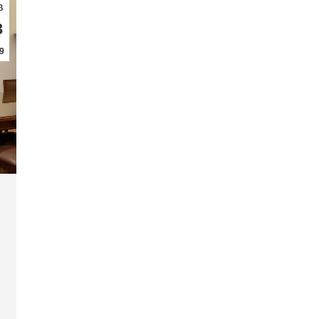
β
3
9