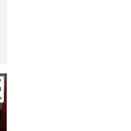
β
8
9