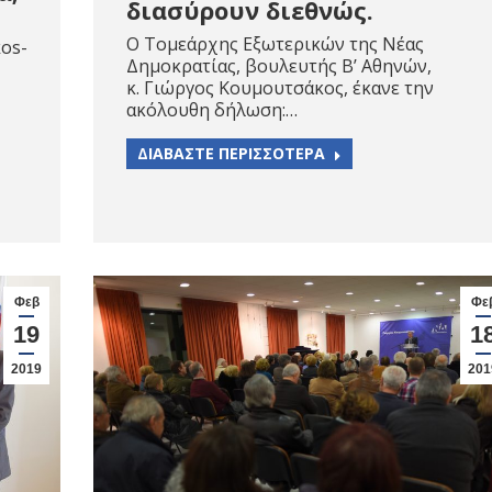
διασύρουν διεθνώς.
Ο Τομεάρχης Εξωτερικών της Νέας
kos-
Δημοκρατίας, βουλευτής Β’ Αθηνών,
κ. Γιώργος Κουμουτσάκος, έκανε την
ακόλουθη δήλωση:…
ΔΙΑΒΑΣΤΕ ΠΕΡΙΣΣΟΤΕΡΑ
Φεβ
Φε
19
1
2019
201