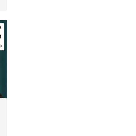
β
9
9