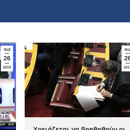
Φεβ
Φε
26
2
2019
201
Χρειάζεται να βοηθηθούν οι