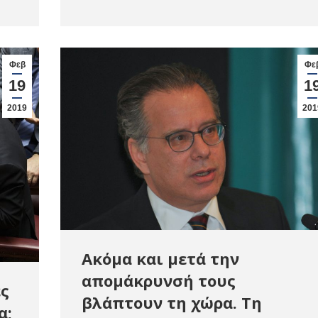
Φεβ
Φε
19
1
2019
201
Ακόμα και μετά την
απομάκρυνσή τους
ς
βλάπτουν τη χώρα. Τη
α;