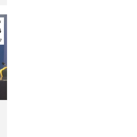
τ
6
7