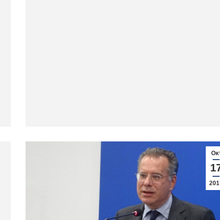
Οκ
1
201