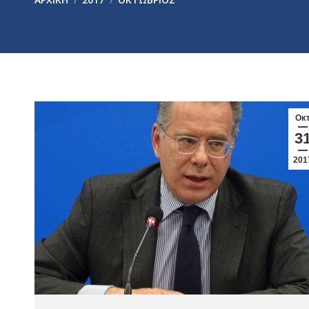
Οκ
3
201