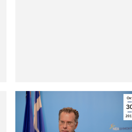
Οκ
3
201