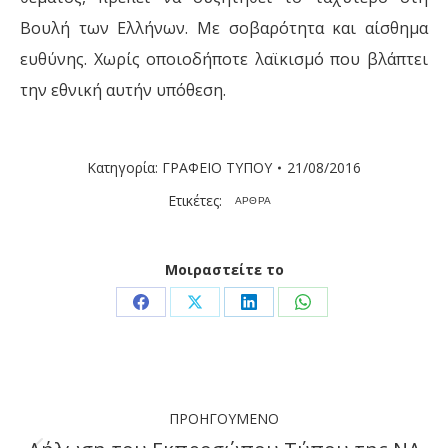
Βουλή των Ελλήνων. Με σοβαρότητα και αίσθημα
ευθύνης. Χωρίς οποιοδήποτε λαϊκισμό που βλάπτει
την εθνική αυτήν υπόθεση.
Κατηγορία:
ΓΡΑΦΕΙΟ ΤΥΠΟΥ
21/08/2016
Ετικέτες:
ΑΡΘΡΑ
Μοιραστείτε το
Share
Share
Share
Share
on
on
on
on
Facebook
X
LinkedIn
WhatsApp
Post
ΠΡΟΗΓΟΎΜΕΝΟ
navigation