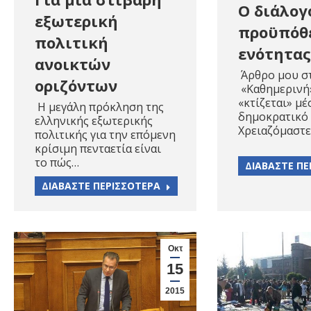
Ο διάλογ
εξωτερική
προϋπόθ
πολιτική
ενότητας
ανοικτών
Άρθρο μου σ
οριζόντων
«Καθημερινή
«κτίζεται» μέ
Η μεγάλη πρόκληση της
δημοκρατικό 
ελληνικής εξωτερικής
Χρειαζόμαστε
πολιτικής για την επόμενη
κρίσιμη πενταετία είναι
το πώς…
ΔΙΑΒΑΣΤΕ ΠΕ
ΔΙΑΒΑΣΤΕ ΠΕΡΙΣΣΟΤΕΡΑ
Οκτ
15
2015