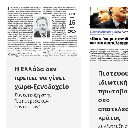
Σεπ
15
2015
Η Ελλάδα δεν
Πιστεύο
πρέπει να γίνει
ιδιωτική
χώρα-ξενοδοχείο
πρωτοβο
Συνέντευξη στην
στο
“Εφημερίδα των
Συντακτών”
αποτελε
κράτος
Συνέντευξη σ