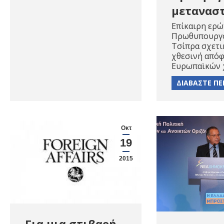
μετανασ
Επίκαιρη ερώ
Πρωθυπουργό
Τσίπρα σχετι
χθεσινή από
Ευρωπαϊκών
ΔΙΑΒΑΣΤΕ ΠΕ
Οκτ
19
2015
Για μια στιβαρή