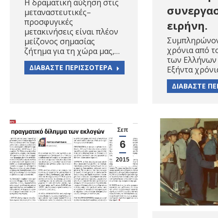
Η δραματική αύξηση στις
συνεργασ
μεταναστευτικές–
προσφυγικές
ειρήνη.
μετακινήσεις είναι πλέον
Συμπληρώνον
μείζονος σημασίας
χρόνια από τ
ζήτημα για τη χώρα μας,…
των Ελλήνων 
ΔΙΑΒΑΣΤΕ ΠΕΡΙΣΣΟΤΕΡΑ
Εξήντα χρόνι
ΔΙΑΒΑΣΤΕ ΠΕ
Σεπ
6
2015