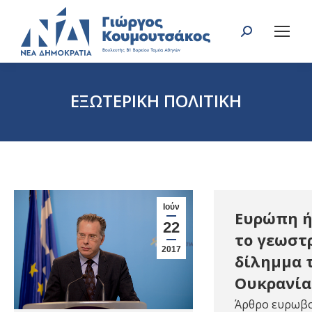
Search:
ΕΞΩΤΕΡΙΚΗ ΠΟΛΙΤΙΚΗ
You are here:
Ιούν
Ευρώπη ή
22
το γεωστ
2017
δίλημμα 
Ουκρανία
Άρθρο ευρωβο