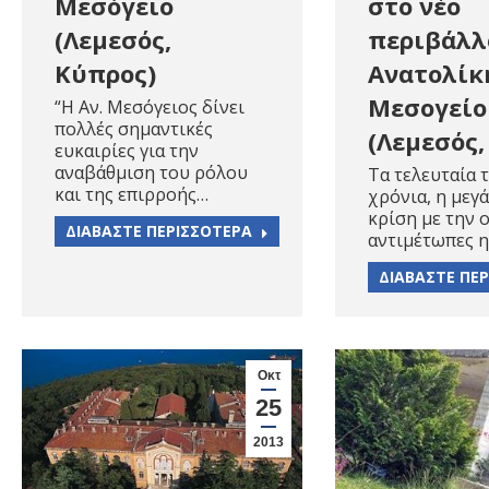
Μεσόγειο
στο νέο
(Λεμεσός,
περιβάλλ
Κύπρος)
Aνατολίκ
Mεσογείο
“H Αν. Μεσόγειος δίνει
πολλές σημαντικές
(Λεμεσός,
ευκαιρίες για την
αναβάθμιση του ρόλου
Τα τελευταία 
και της επιρροής…
χρόνια, η μεγ
κρίση με την ο
ΔΙΑΒΑΣΤΕ ΠΕΡΙΣΣΟΤΕΡΑ
αντιμέτωπες 
ΔΙΑΒΑΣΤΕ ΠΕ
Οκτ
25
2013