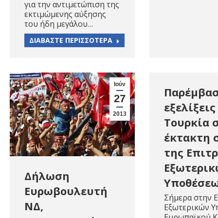
για την αντιμετώπιση της
εκτιμώμενης αύξησης
του ήδη μεγάλου…
ΔΙΑΒΑΣΤΕ ΠΕΡΙΣΣΟΤΕΡΑ
Ιούν
Παρέμβασ
27
εξελίξεις
2013
Τουρκία 
έκτακτη 
της Επιτ
Εξωτερικ
Δήλωση
Υποθέσεω
Ευρωβουλευτή
Σήμερα στην 
ΝΔ,
Εξωτερικών Υ
Ευρωπαϊκού Κ