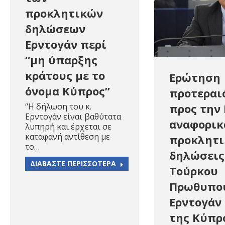
προκλητικών
δηλώσεων
Ερντογάν περί
“μη ύπαρξης
κράτους με το
Ερώτηση
όνομα Κύπρος”
προτεραι
προς την
“H δήλωση του κ.
Ερντογάν είναι βαθύτατα
αναφορικά
λυπηρή και έρχεται σε
καταφανή αντίθεση με
προκλητι
το…
δηλώσεις
ΔΙΑΒΑΣΤΕ ΠΕΡΙΣΣΟΤΕΡΑ
Τούρκου
Πρωθυπο
Ερντογάν 
της Κύπρ