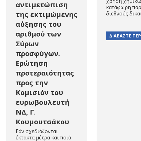
χρήση χημικώ
αντιμετώπιση
κατάφωρη παρ
της εκτιμώμενης
διεθνούς δικα
αύξησης του
αριθμού των
ΔΙΑΒΑΣΤΕ ΠΕ
Σύρων
προσφύγων.
Ερώτηση
προτεραιότητας
προς την
Κομισιόν του
ευρωβουλευτή
ΝΔ, Γ.
Κουμουτσάκου
Εάν σχεδιάζονται
έκτακτα μέτρα και ποιά