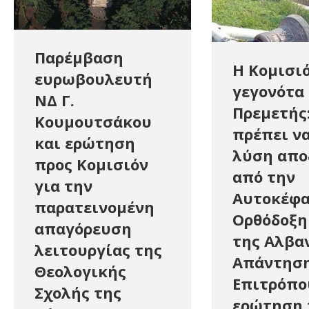
Παρέμβαση
Η Κομισιό
ευρωβουλευτή
γεγονότα
ΝΔ Γ.
Πρεμετής
Κουμουτσάκου
πρέπει να
και ερώτηση
λύση απο
προς Κομισιόν
από την
για την
Αυτοκέφ
παρατεινομένη
Ορθόδοξη
απαγόρευση
της Αλβαν
λειτουργίας της
Απάντησ
Θεολογικής
Επιτρόπου
Σχολής της
ερώτηση 