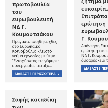
ζήτημα μ
πρωτοβουλία
ευκαιρία
του
Επιτρόπου
ευρωβουλευτή
ερώτηση 
ΝΔ Γ.
ευρωβου
Κουμουτσάκου
Γ. Κουμο
Πραγματοποιήθηκε χθες
Απάντηση Επιτ
στο Ευρωπαϊκό
ερώτηση του 
Κοινοβούλιο κλειστό
ΝΔ Γ. Κουμου
γεύμα εργασίας με θέμα
δυσαρέσκειά τ
“Ενισχύοντας τις γέφυρες
συνεργασίας μεταξύ…
ΔΙΑΒΑΣΤΕ ΠΕ
ΔΙΑΒΑΣΤΕ ΠΕΡΙΣΣΟΤΕΡΑ
Σαφής καταδίκη
των