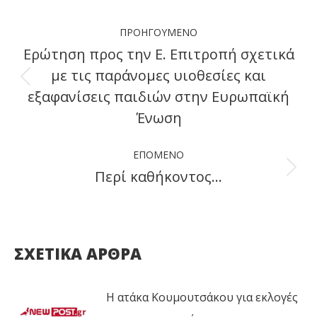
Facebook
X
LinkedIn
WhatsApp
Post
ΠΡΟΗΓΟΎΜΕΝΟ
navigation
Ερώτηση προς την Ε. Επιτροπή σχετικά
με τις παράνομες υιοθεσίες και
Previous
εξαφανίσεις παιδιών στην Ευρωπαϊκή
post:
Ένωση
ΕΠΌΜΕΝΟ
Περί καθήκοντος…
Next
post:
ΣΧΕΤΙΚΑ ΑΡΘΡΑ
Η ατάκα Κουμουτσάκου για εκλογές