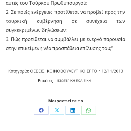
αυτές του Τούρκου Πρωθυπουργού;
2. Σε ποιές ενέργειες προτίθεται να προβεί προς την
τουρκική κυβέρνηση σε συνέχεια των
συγκεκριμένων δηλώσεων;
3. Πώς προτίθεται να συμβάλλει με ενεργό παρουσία
στην επικείμενη νέα προσπάθεια επίλυσης του;”
Κατηγορία:
ΘΕΣΕΙΣ
,
ΚΟΙΝΟΒΟΥΛΕΥΤΙΚΟ ΕΡΓΟ
12/11/2013
Ετικέτες:
ΕΞΩΤΕΡΙΚΗ ΠΟΛΙΤΙΚΗ
Μοιραστείτε το
Share
Share
Share
Share
on
on
on
on