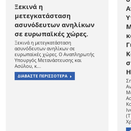
Ξεκινά η
Α
μετεγκατάσταση
Υ
ασυνόδευτων ανηλίκων
Μ
σε ευρωπαϊκές χώρες.
κ
Ξεκινά η μετεγκατάσταση
Γ
ασυνόδευτων ανηλίκων σε
Κ
ευρωπαϊκές χώρες. Ο Αναπληρωτής
Υπουργός Μετανάστευσης και
σ
Ασύλου, κ.…
H
ΔΙΑΒΑΣΤΕ ΠΕΡΙΣΣΟΤΕΡΑ
Σ
Α
Μ
Ασ
Κ
Ιν
(T
Χ