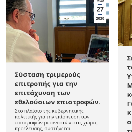
Μαρ
27
2020
Σ
τ
Σύσταση τριμερούς
Υ
επιτροπής για την
Μ
επιτάχυνση των
κ
εθελούσιων επιστροφών.
Γ
Στο πλαίσιο της κυβερνητικής
Κ
πολιτικής για την επίσπευση των
σ
επιστροφών μεταναστών στις χώρες
προέλευσης, συστήνεται…
τ