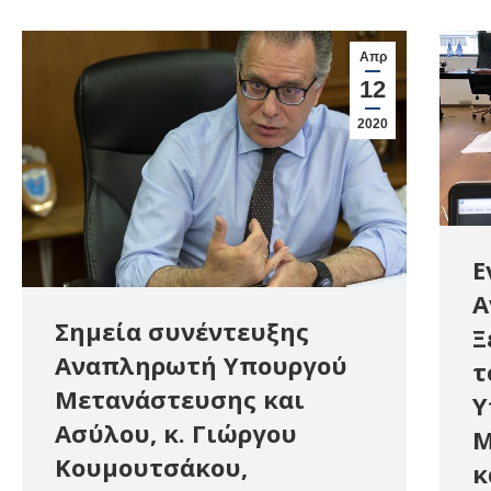
Απρ
12
2020
Ε
Α
Σημεία συνέντευξης
Ξ
Αναπληρωτή Υπουργού
τ
Μετανάστευσης και
Υ
Ασύλου, κ. Γιώργου
Μ
Κουμουτσάκου,
κ