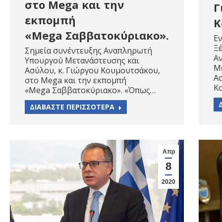
στο Mega και την
Γ
εκπομπή
Κ
«Mega Σαββατοκύριακο».
Ε
Ξ
Σημεία συνέντευξης Αναπληρωτή
Α
Υπουργού Μετανάστευσης και
Μ
Ασύλου, κ. Γιώργου Κουμουτσάκου,
Ασ
στο Mega και την εκπομπή
Κ
«Mega Σαββατοκύριακο». «Όπως…
ΔΙΑΒΑΣΤΕ ΠΕΡΙΣΣΟΤΕΡΑ
Απρ
8
2020