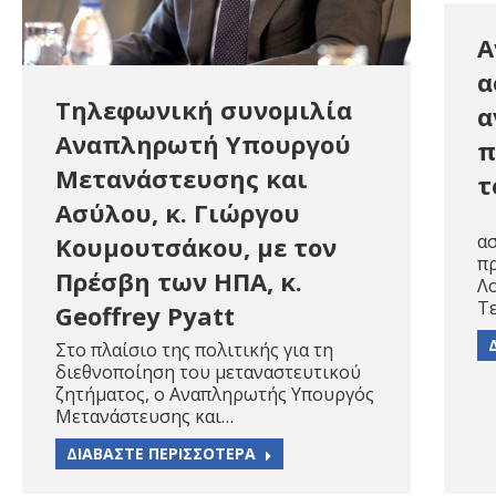
Α
α
Τηλεφωνική συνομιλία
α
Αναπληρωτή Υπουργού
π
Μετανάστευσης και
τ
Ασύλου, κ. Γιώργου
Α
α
Κουμουτσάκου, με τον
π
Πρέσβη των ΗΠΑ, κ.
Λ
Τ
Geoffrey Pyatt
Στο πλαίσιο της πολιτικής για τη
διεθνοποίηση του μεταναστευτικού
ζητήματος, ο Αναπληρωτής Υπουργός
Μετανάστευσης και…
ΔΙΑΒΑΣΤΕ ΠΕΡΙΣΣΟΤΕΡΑ