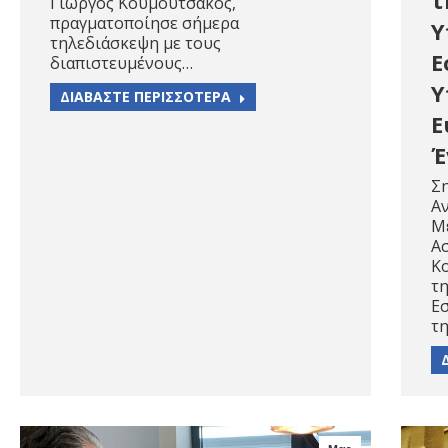
Γιώργος Κουμουτσάκος,
πραγματοποίησε σήμερα
Υ
τηλεδιάσκεψη με τους
Ε
διαπιστευμένους…
Υ
ΔΙΑΒΑΣΤΕ ΠΕΡΙΣΣΟΤΕΡΑ
Ε
Έ
Σ
Α
Μ
Ασ
Κ
τ
Ε
τ