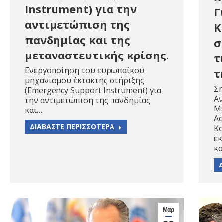
Instrument) για την
Γ
αντιμετώπιση της
Κ
πανδημίας και της
σ
μεταναστευτικής κρίσης.
τ
Ενεργοποίηση του ευρωπαϊκού
τ
μηχανισμού έκτακτης στήριξης
Σ
(Emergency Support Instrument) για
Α
την αντιμετώπιση της πανδημίας
Μ
και…
Ασ
ΔΙΑΒΑΣΤΕ ΠΕΡΙΣΣΟΤΕΡΑ
Κ
εκ
κ
Μαρ