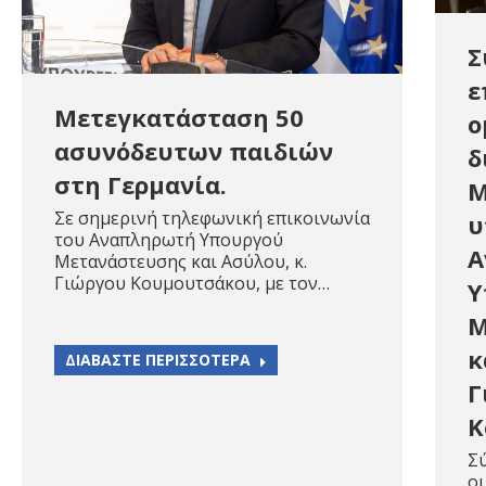
Σ
ε
Μετεγκατάσταση 50
ο
ασυνόδευτων παιδιών
δ
στη Γερμανία.
M
Σε σημερινή τηλεφωνική επικοινωνία
υ
του Αναπληρωτή Υπουργού
Α
Μετανάστευσης και Ασύλου, κ.
Γιώργου Κουμουτσάκου, με τον…
Υ
Μ
κ
ΔΙΑΒΑΣΤΕ ΠΕΡΙΣΣΟΤΕΡΑ
Γ
Κ
Σύ
ομ