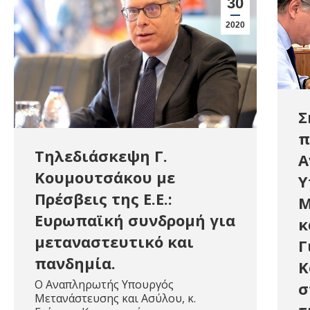
30
2020
Σ
π
Τηλεδιάσκεψη Γ.
Α
Κουμουτσάκου με
Υ
Πρέσβεις της Ε.Ε.:
Μ
Ευρωπαϊκή συνδρομή για
κ
μεταναστευτικό και
Γ
πανδημία.
Κ
Ο Αναπληρωτής Υπουργός
σ
Μετανάστευσης και Ασύλου, κ.
τ