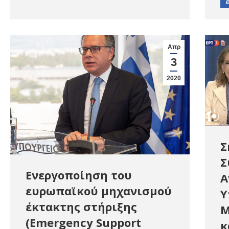
Απρ
3
2020
Σ
Σ
Ενεργοποίηση του
Α
ευρωπαϊκού μηχανισμού
Υ
έκτακτης στήριξης
Μ
(Emergency Support
κ