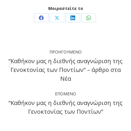
Μοιραστείτε το
Share
Share
Share
Share
on
on
on
on
Facebook
X
LinkedIn
WhatsApp
Post
ΠΡΟΗΓΟΎΜΕΝΟ
navigation
“Καθήκον μας η διεθνής αναγνώριση της
Γενοκτονίας των Ποντίων” – άρθρο στα
Previous
Νέα
post:
ΕΠΌΜΕΝΟ
“Καθήκον μας η διεθνής αναγνώριση της
Next
Γενοκτονίας των Ποντίων”
post: