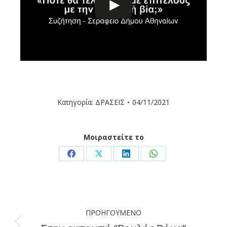
Κατηγορία:
ΔΡΑΣΕΙΣ
04/11/2021
Μοιραστείτε το
Share
Share
Share
Share
on
on
on
on
Facebook
X
LinkedIn
WhatsApp
Post
ΠΡΟΗΓΟΎΜΕΝΟ
navigation