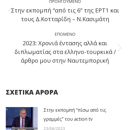
ΠΡΟΗΓΟΎΜΕΝΟ
navigation
Στην εκπομπή “από τις 6” της ΕΡΤ1 και
Previous
τους Δ.Κοτταρίδη – Ν.Κασιμάτη
post:
ΕΠΌΜΕΝΟ
2023: Χρονιά έντασης αλλά και
διπλωματίας στα ελληνο-τουρκικά /
Next
άρθρο μου στην Ναυτεμπορική
post:
ΣΧΕΤΙΚΑ ΑΡΘΡΑ
Στην εκπομπή “πίσω από τις
γραμμές” του action tv
23/06/2023