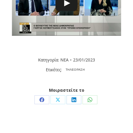
Κατηγορία:
ΝΕΑ
23/01/2023
Ετικέτες:
ΤΗΛΕΟΡΑΣΗ
Μοιραστείτε το
Share
Share
Share
Share
on
on
on
on
Facebook
X
LinkedIn
WhatsApp
Post