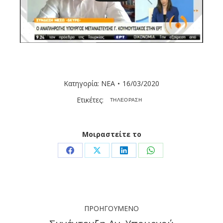
Κατηγορία:
ΝΕΑ
16/03/2020
Ετικέτες:
ΤΗΛΕΟΡΑΣΗ
Μοιραστείτε το
Share
Share
Share
Share
on
on
on
on
Facebook
X
LinkedIn
WhatsApp
Post
ΠΡΟΗΓΟΎΜΕΝΟ
navigation