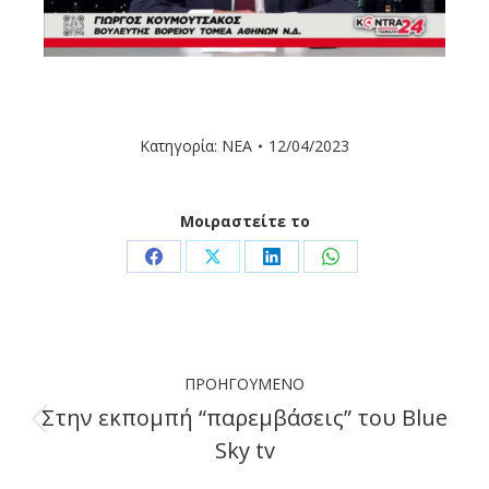
Κατηγορία:
ΝΕΑ
12/04/2023
Μοιραστείτε το
Share
Share
Share
Share
on
on
on
on
Facebook
X
LinkedIn
WhatsApp
Post
ΠΡΟΗΓΟΎΜΕΝΟ
navigation
Στην εκπομπή “παρεμβάσεις” του Blue
Previous
Sky tv
post: