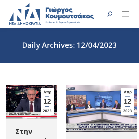
Search:
Daily Archives:
12/04/2023
You are here:
Απρ
Απρ
12
12
2023
2023
Στην