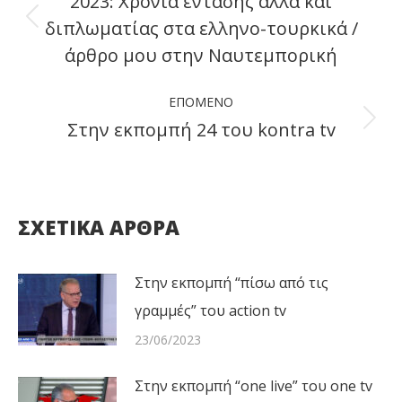
2023: Χρονιά έντασης αλλά και
διπλωματίας στα ελληνο-τουρκικά /
Previous
άρθρο μου στην Ναυτεμπορική
post:
ΕΠΌΜΕΝΟ
Στην εκπομπή 24 του kontra tv
Next
post:
ΣΧΕΤΙΚΑ ΑΡΘΡΑ
Στην εκπομπή “πίσω από τις
γραμμές” του action tv
23/06/2023
Στην εκπομπή “one live” του one tv