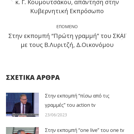
κ. Γ. Κουμουτσάκου, απάντηση στην
Previous
Κυβερνητική Εκπρόσωπο
post:
ΕΠΌΜΕΝΟ
Στην εκπομπή “Πρώτη γραμμή” του ΣΚΑΪ
Next
με τους Β.Λυριτζή, Δ.Οικονόμου
post:
ΣΧΕΤΙΚΑ ΑΡΘΡΑ
Στην εκπομπή “πίσω από τις
γραμμές” του action tv
23/06/2023
Στην εκπομπή “one live” του one tv