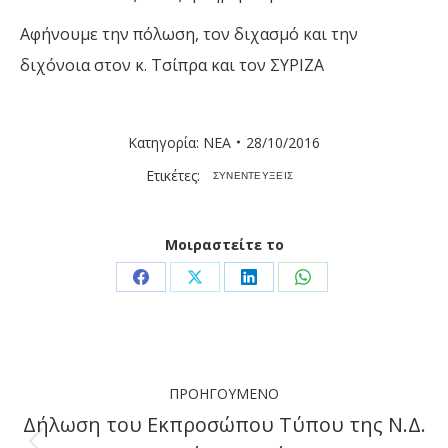
Αφήνουμε την πόλωση
,
τον διχασμό και την
διχόνοια στον κ. Τσίπρα και τον ΣΥΡΙΖΑ
Κατηγορία:
ΝΕΑ
28/10/2016
Ετικέτες:
ΣΥΝΕΝΤΕΥΞΕΙΣ
Μοιραστείτε το
Share
Share
Share
Share
on
on
on
on
Facebook
X
LinkedIn
WhatsApp
Post
ΠΡΟΗΓΟΎΜΕΝΟ
navigation
Δήλωση του Εκπροσώπου Τύπου της Ν.Δ.