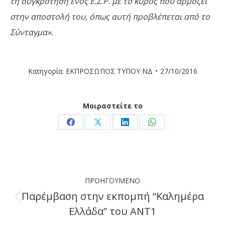
τη συγκρότηση ενός Ε.Σ.Ρ. με το κύρος που αρμόζει
στην αποστολή του, όπως αυτή προβλέπεται από το
Σύνταγμα».
Κατηγορία:
ΕΚΠΡΟΣΩΠΟΣ ΤΥΠΟΥ ΝΔ
27/10/2016
Μοιραστείτε το
Share
Share
Share
Share
on
on
on
on
Facebook
X
LinkedIn
WhatsApp
Post
ΠΡΟΗΓΟΎΜΕΝΟ
navigation
Παρέμβαση στην εκπομπή “Καλημέρα
Previous
Ελλάδα” του ΑΝΤ1
post: