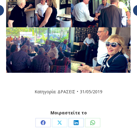
Κατηγορία:
ΔΡΑΣΕΙΣ
31/05/2019
Μοιραστείτε το
Share
Share
Share
Share
on
on
on
on