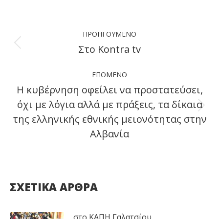
Facebook
X
LinkedIn
WhatsApp
Post
ΠΡΟΗΓΟΎΜΕΝΟ
navigation
Στο Kontra tv
Previous
post:
ΕΠΌΜΕΝΟ
Η κυβέρνηση οφείλει να προστατεύσει,
όχι με λόγια αλλά με πράξεις, τα δίκαια
Next
της ελληνικής εθνικής μειονότητας στην
post:
Αλβανία
ΣΧΕΤΙΚΑ ΑΡΘΡΑ
στο ΚΑΠΗ Γαλατσίου