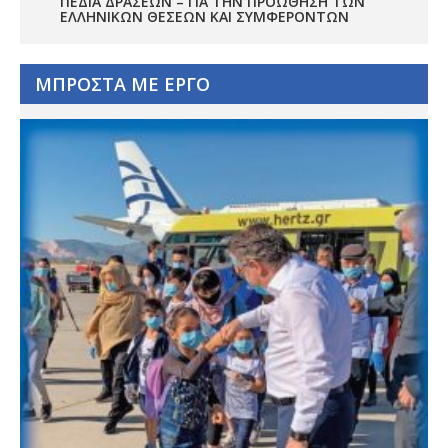
ΠΕΔΊΑ ΔΡΆΣΕΩΝ – ΓΙΑ ΤΗΝ ΠΡΟΏΘΗΣΗ ΤΩΝ
ΕΛΛΗΝΙΚΏΝ ΘΈΣΕΩΝ ΚΑΙ ΣΥΜΦΕΡΌΝΤΩΝ
ΜΠΡΟΣΤΑ ΜΕ ΕΡΓΟ