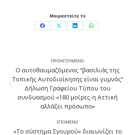
Μοιραστείτε το
Share
Share
Share
Share
on
on
on
on
Facebook
X
LinkedIn
WhatsApp
Post
ΠΡΟΗΓΟΎΜΕΝΟ
navigation
Ο αυτοθαυμαζόμενος “βασιλιάς της
Τοπικής Αυτοδιοίκησης είναι γυμνός”
Δήλωση Γραφείου Τύπου του
Previous
συνδυασμού «180 μοίρες-η Αττική
post:
αλλάζει πρόσωπο»
ΕΠΌΜΕΝΟ
«Το σύστημα Σγουρού» διαιωνίζει το