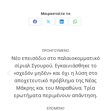
Μοιραστείτε το
Share
Share
Share
Share
on
on
on
on
Facebook
X
LinkedIn
WhatsApp
Post
ΠΡΟΗΓΟΎΜΕΝΟ
navigation
Νέο επεισόδιο στο παλαιοκομματικό
σίριαλ Σγουρού. Εγκαινιάσθηκε το
«σχεδόν μηδέν» και όχι η λύση στο
Previous
αποχετευτικό πρόβλημα της Νέας
post:
Μάκρης και του Μαραθώνα. Τρία
ερωτήματα περιμένουν απάντηση.
ΕΠΌΜΕΝΟ