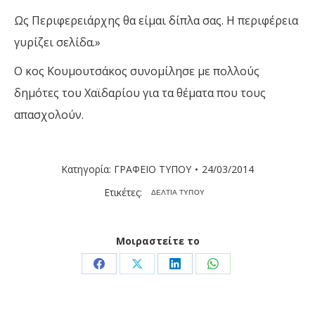
Ως Περιφερειάρχης θα είμαι δίπλα σας. Η περιφέρεια
γυρίζει σελίδα.»
Ο κος Κουμουτσάκος συνομίλησε με πολλούς
δημότες του Χαϊδαρίου για τα θέματα που τους
απασχολούν.
Κατηγορία:
ΓΡΑΦΕΙΟ ΤΥΠΟΥ
24/03/2014
Ετικέτες:
ΔΕΛΤΙΑ ΤΥΠΟΥ
Μοιραστείτε το
Share
Share
Share
Share
on
on
on
on