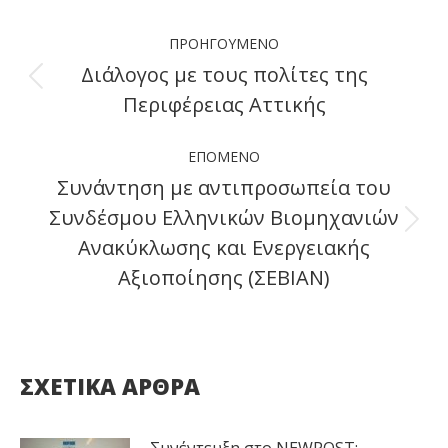
Facebook
X
LinkedIn
WhatsApp
Post
ΠΡΟΗΓΟΎΜΕΝΟ
navigation
Διάλογος με τους πολίτες της
Previous
Περιφέρειας Αττικής
post:
ΕΠΌΜΕΝΟ
Συνάντηση με αντιπροσωπεία του
Συνδέσμου Ελληνικών Βιομηχανιών
Next
Ανακύκλωσης και Ενεργειακής
post:
Αξιοποίησης (ΣΕΒΙΑΝ)
ΣΧΕΤΙΚΑ ΑΡΘΡΑ