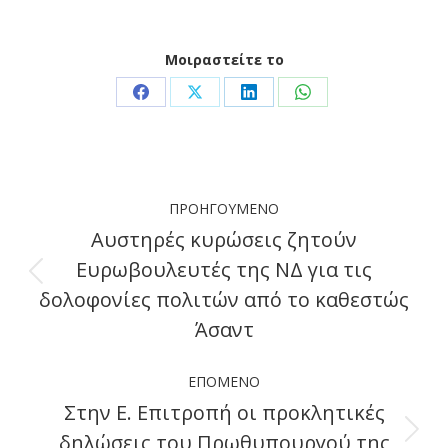
Μοιραστείτε το
Share
Share
Share
Share
on
on
on
on
Facebook
X
LinkedIn
WhatsApp
Post
ΠΡΟΗΓΟΎΜΕΝΟ
navigation
Αυστηρές κυρώσεις ζητούν
Ευρωβουλευτές της ΝΔ για τις
Previous
δολοφονίες πολιτών από το καθεστώς
post:
Άσαντ
ΕΠΌΜΕΝΟ
Στην Ε. Επιτροπή οι προκλητικές
δηλώσεις του Πρωθυπουργού της
Next