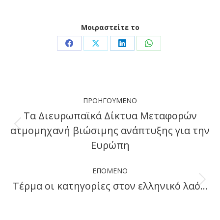
Μοιραστείτε το
Share
Share
Share
Share
on
on
on
on
Facebook
X
LinkedIn
WhatsApp
Post
ΠΡΟΗΓΟΎΜΕΝΟ
navigation
Τα Διευρωπαϊκά Δίκτυα Μεταφορών
ατμομηχανή βιώσιμης ανάπτυξης για την
Previous
Ευρώπη
post:
ΕΠΌΜΕΝΟ
Τέρμα οι κατηγορίες στον ελληνικό λαό…
Next
post: